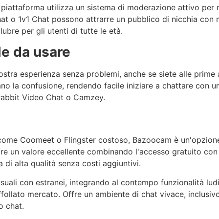
a piattaforma utilizza un sistema di moderazione attivo per 
at o 1v1 Chat possono attrarre un pubblico di nicchia co
bre per gli utenti di tutte le età.
le da usare
ostra esperienza senza problemi, anche se siete alle prime 
no la confusione, rendendo facile iniziare a chattare con un 
Rabbit Video Chat o
Camzey
.
 come
Coomeet
o
Flingster
costoso,
Bazoocam
è un'opzion
fre un valore eccellente combinando l'accesso gratuito con 
di alta qualità senza costi aggiuntivi.
asuali con estranei, integrando al contempo funzionalità lud
ffollato mercato. Offre un ambiente di chat vivace, inclusiv
o chat.