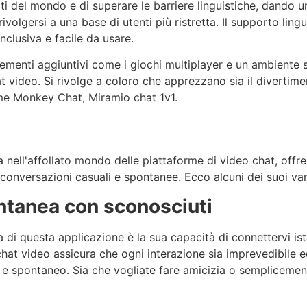
rti del mondo e di superare le barriere linguistiche, dando
volgersi a una base di utenti più ristretta. Il supporto ling
clusiva e facile da usare.
menti aggiuntivi come i giochi multiplayer e un ambiente si
at video. Si rivolge a coloro che apprezzano sia il divertim
come Monkey Chat,
Mirami
o chat 1v1.
 nell'affollato mondo delle piattaforme di video chat, offr
conversazioni casuali e spontanee. Ecco alcuni dei suoi van
antanea con sconosciuti
za di questa applicazione è la sua capacità di connettervi 
hat video assicura che ogni interazione sia imprevedibile ed
 e spontaneo. Sia che vogliate fare amicizia o sempliceme