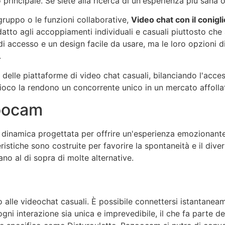
o principale. Se siete alla ricerca di un'esperienza più sana 
 gruppo o le funzioni collaborative,
Video chat con il conigli
atto agli accoppiamenti individuali e casuali piuttosto che 
di accesso e un design facile da usare, ma le loro opzioni di
.
 delle piattaforme di video chat casuali, bilanciando l'access
ioco la rendono un concorrente unico in un mercato affollat
oocam
dinamica progettata per offrire un'esperienza emozionante
ristiche sono costruite per favorire la spontaneità e il dive
no al di sopra di molte alternative.
 alle videochat casuali. È possibile connettersi istantanea
ogni interazione sia unica e imprevedibile, il che fa parte d