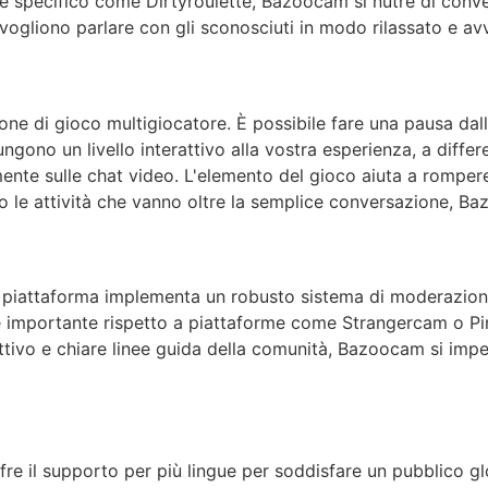
se specifico come
Dirtyroulette
,
Bazoocam
si nutre di conve
 vogliono parlare con gli sconosciuti in modo rilassato e a
one di gioco multigiocatore. È possibile fare una pausa dall
ungono un livello interattivo alla vostra esperienza, a diffe
ente sulle chat video. L'elemento del gioco aiuta a rompere
o le attività che vanno oltre la semplice conversazione,
Ba
a piattaforma implementa un robusto sistema di moderazione
e importante rispetto a piattaforme come
Strangercam
o Pi
tivo e chiare linee guida della comunità,
Bazoocam
si impe
fre il supporto per più lingue per soddisfare un pubblico gl