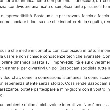
 connette istantaneamente con persone sconosciute, offren
icizia, condividere una risata o semplicemente passare il te
 e imprevedibilità. Basta un clic per trovarsi faccia a facc
 come lanciare i dadi su
che
che incontrerete in seguito, ren
uale che mette in contatto con sconosciuti in tutto il mond
da usare e non richiede conoscenze tecniche avanzate. Con
a online dinamica basata sull'imprevedibilità e sul divertim
n estranei per divertirvi un po',
Bazoocam
soddisfa tutte l
 video chat, come la connessione istantanea, la comunicazio
un'esperienza utente senza sforzo. Cosa rende
Bazoocam
s
arazzante, potete partecipare a mini-giochi con il vostro 
o.
 un ambiente online amichevole e interattivo. Non è necessari