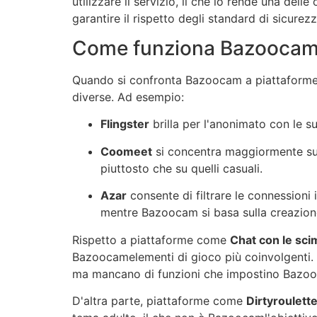
utilizzare il servizio, il che lo rende una dell
garantire il rispetto degli standard di sicure
Come funziona
Bazooca
Quando si confronta
Bazoocam
a piattaforme
diverse. Ad esempio:
Flingste
r
brilla per l'anonimato con le 
Coomee
t
si concentra maggiormente su c
piuttosto che su quelli casuali.
Aza
r
consente di filtrare le connessioni 
mentre
Bazoocam
si basa sulla creazion
Rispetto a piattaforme come
Chat con le sc
Bazoocam
elementi di gioco più coinvolgenti
ma mancano di funzioni che impostino
Bazo
D'altra parte, piattaforme come
Dirtyroulett