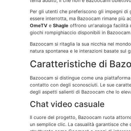
tema adulto, il che non è
Bazoocam
l'obiettiv
Per gli utenti che preferiscono gli impegni di
essere interrotta, ma
Bazoocam
rimane più ad
OmeTV
e
Shagle
offrono un'analoga facilità 
giochi rompighiaccio disponibili in
Bazoocam
Bazoocam
si ritaglia la sua nicchia nel mondo
natura spontanea e le interazioni basate sul g
Caratteristiche di
Baz
Bazoocam
si distingue come una piattaforma 
contatto con degli sconosciuti. Le sue caratte
degli aspetti salienti di
Bazoocam
che lo eleva
Chat video casuale
Il cuore del progetto,
Bazoocam
ruota attorno
un semplice clic. La casualità garantisce che 