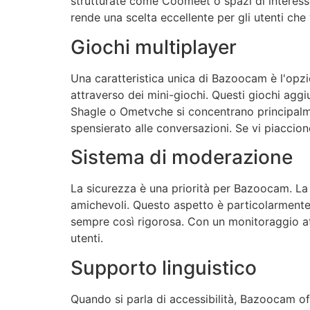
strutturate come
Coomeet
o spazi di interes
rende una scelta eccellente per gli utenti che
Giochi multiplayer
Una caratteristica unica di
Bazoocam
è l'opzi
attraverso dei mini-giochi. Questi giochi aggi
Shagle
o
Ometv
che si concentrano principalm
spensierato alle conversazioni. Se vi piaccion
Sistema di moderazione
La sicurezza è una priorità per
Bazoocam
. L
amichevoli. Questo aspetto è particolarment
sempre così rigorosa. Con un monitoraggio at
utenti.
Supporto linguistico
Quando si parla di accessibilità,
Bazoocam
of