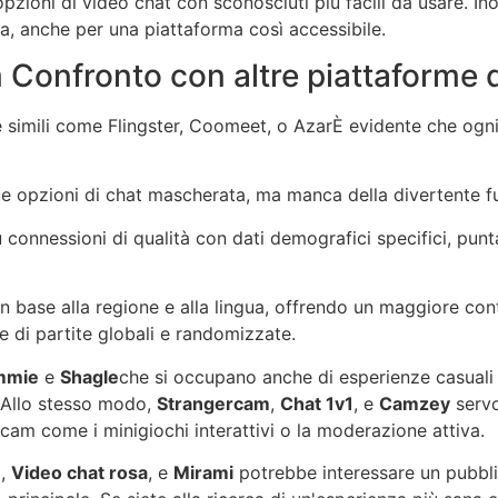
e opzioni di video chat con sconosciuti più facili da usare. In
zza, anche per una piattaforma così accessibile.
m
Confronto con altre piattaforme 
 simili come
Flingster
,
Coomeet
, o
Azar
È evidente che ogni
sue opzioni di chat mascherata, ma manca della divertente 
onnessioni di qualità con dati demografici specifici, punt
in base alla regione e alla lingua, offrendo un maggiore con
e di partite globali e randomizzate.
immie
e
Shagle
che si occupano anche di esperienze casuali 
. Allo stesso modo,
Strangercam
,
Chat 1v1
, e
Camzey
servo
ocam
come i minigiochi interattivi o la moderazione attiva.
e
,
Video chat rosa
, e
Mirami
potrebbe interessare un pubblico