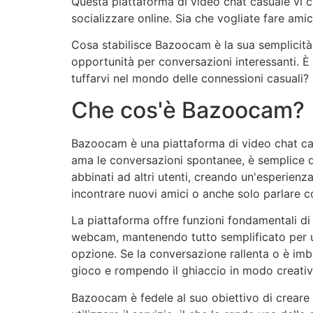
Questa piattaforma di video chat casuale vi
socializzare online. Sia che vogliate fare am
Cosa stabilisce
Bazoocam
è la sua semplicità
opportunità per conversazioni interessanti. È
tuffarvi nel mondo delle connessioni casuali?
Che cos'è
Bazoocam
?
Bazoocam
è una piattaforma di video chat cas
ama le conversazioni spontanee, è semplice 
abbinati ad altri utenti, creando un'esperienz
incontrare nuovi amici o anche solo parlare co
La piattaforma offre funzioni fondamentali di
webcam, mantenendo tutto semplificato per 
opzione. Se la conversazione rallenta o è imb
gioco e rompendo il ghiaccio in modo creativ
Bazoocam
è fedele al suo obiettivo di creare